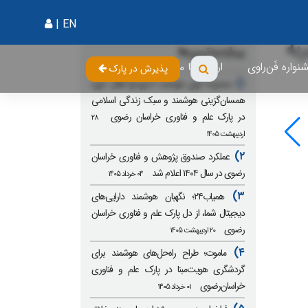
|
EN
به
پربازدیدترین‌ها
واره فَن‌راوی
ارتباط با ما
پذیرش در پارک
۱)
مجموعه آوای هوشمند آدم‌وحوا فعال حوزه
همسان‌گزینی هوشمند و سبک زندگی اسلامی
در پارک علم و فناوری خراسان رضوی
۲۸
اردیبهشت ۱۴۰۵
۲)
عملکرد صندوق پژوهش و فناوری خراسان
رضوی در سال ۱۴۰۴ اعلام شد
۰۴ خرداد ۱۴۰۵
۳)
همیاب۲۴؛ نگهبان هوشمند دارایی‌های
دیجیتال شما، از دل پارک علم و فناوری خراسان
رضوی
۲۰ اردیبهشت ۱۴۰۵
۴)
ماموت؛ طراح راه‌حل‌های هوشمند برای
گردشگری هویت‌مبنا در پارک علم و فناوری
خراسان‌رضوی
۰۱ خرداد ۱۴۰۵