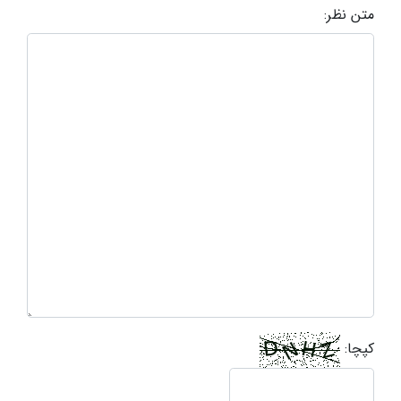
متن نظر:
کپچا: