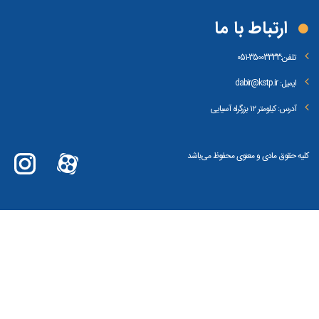
ارتباط با ما
تلفن:
35003333-051
ایمیل: dabir@kstp.ir
آدرس: کیلومتر ۱۲ بزرگراه آسیایی
کلیه حقوق مادی و معنوی محفوظ می‌باشد