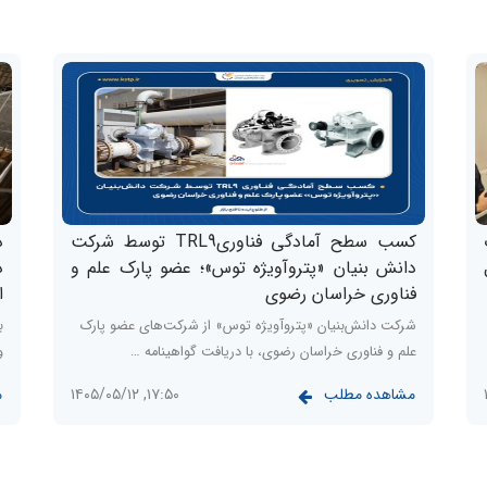
کسب سطح آمادگی فناوریTRL9 توسط شرکت
د
دانش بنیان «پتروآویژه‌‌ توس»؛ عضو پارک علم و
د
فناوری خراسان رضوی
ا
شرکت دانش‌بنیان «پتروآویژه توس» از شرکت‌های عضو پارک
ب
علم و فناوری خراسان رضوی، با دریافت گواهینامه …
و ا
مشاهده مطلب
م
۱۷:۵۰, ۱۴۰۵/۰۵/۱۲