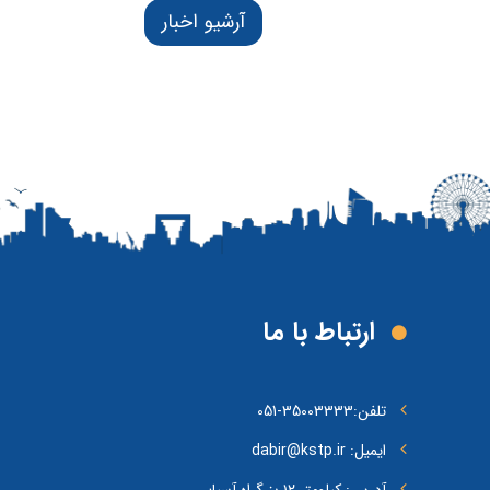
آرشیو اخبار
ارتباط با ما
تلفن:
35003333-051
ایمیل: dabir@kstp.ir