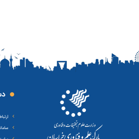
دس
ارتبا
سامان