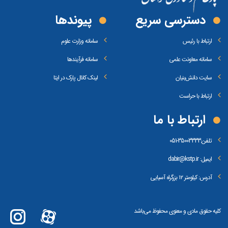
دسترسی سریع
پیوند‌ها
ارتباط با رئیس
سامانه وزارت علوم
سامانه معاونت علمی
سامانه فرآیندها
سایت دانش‌بنیان
لینک کانال پارک در ایتا
ارتباط با حراست
ارتباط با ما
تلفن:
35003333-051
ایمیل: dabir@kstp.ir
آدرس: کیلومتر ۱۲ بزرگراه آسیایی
کلیه حقوق مادی و معنوی محفوظ می‌باشد