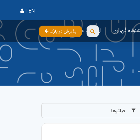
{%
|
EN
واره فَن‌راوی
ارتباط با ما
پذیرش در پارک
فیلترها