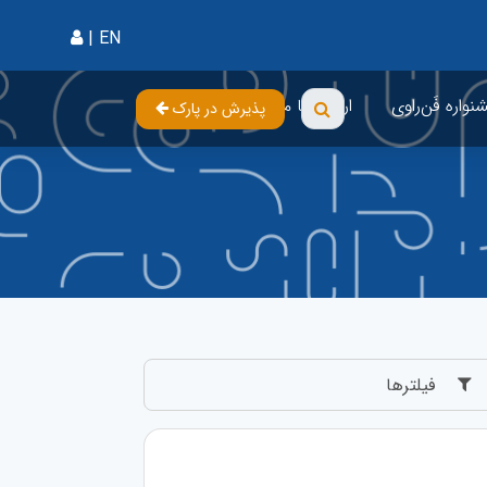
{%
|
EN
واره فَن‌راوی
ارتباط با ما
پذیرش در پارک
فیلترها