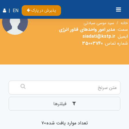
{%
پذیرش در پارک
EN
|
سید موسی سیادتی
خانه
سید موسی سیادتی
سمت:
مدیر امور واحدهای فناور انرژی
ایمیل:
siadati@kstp.ir
شماره تماس:
35003740
فیلترها
تعداد موارد یافت شده:۷۰