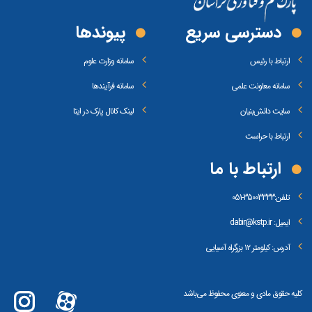
دسترسی سریع
پیوند‌ها
ارتباط با رئیس
سامانه وزارت علوم
سامانه معاونت علمی
سامانه فرآیندها
سایت دانش‌بنیان
لینک کانال پارک در ایتا
ارتباط با حراست
ارتباط با ما
تلفن:
35003333-051
ایمیل: dabir@kstp.ir
آدرس: کیلومتر ۱۲ بزرگراه آسیایی
کلیه حقوق مادی و معنوی محفوظ می‌باشد