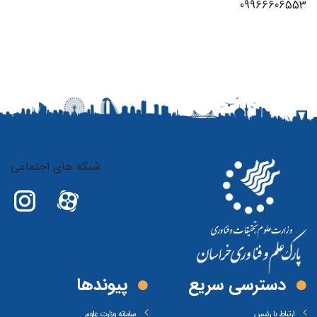
09966606553
شبکه های اجتماعی
دسترسی سریع
پیوند‌ها
ارتباط با رئیس
سامانه وزارت علوم