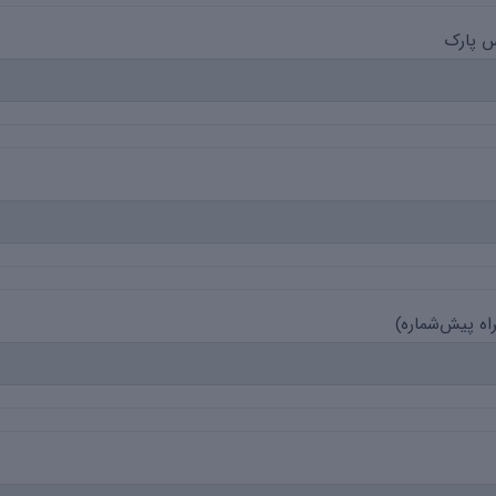
س پارک
اه پیش‌شماره)