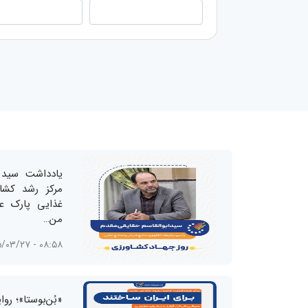
یادداشت سید ا
مرکز رشد کشا
غذایی پارک عل
من…
۰۸:۵۸ - ۱۴۰۵/۰۳/۲۷
«بُن‌بوستا»؛ رو