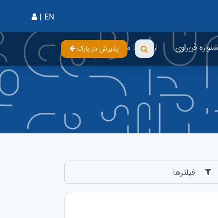
{%
|
EN
واره فَن‌راوی
ارتباط با ما
پذیرش در پارک
فیلترها