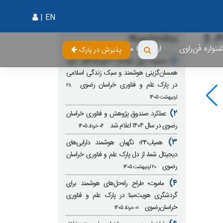
|
EN
م و
پربازدیدترین‌ها
واره فَن‌راوی
ارتباط با ما
پذیرش در پارک
۱)
مجموعه آوای هوشمند آدم‌وحوا فعال حوزه
همسان‌گزینی هوشمند و سبک زندگی اسلامی
در پارک علم و فناوری خراسان رضوی
۲۸
اردیبهشت ۱۴۰۵
۲)
عملکرد صندوق پژوهش و فناوری خراسان
رضوی در سال ۱۴۰۴ اعلام شد
۰۴ خرداد ۱۴۰۵
۳)
همیاب۲۴؛ نگهبان هوشمند دارایی‌های
دیجیتال شما، از دل پارک علم و فناوری خراسان
رضوی
۲۰ اردیبهشت ۱۴۰۵
۴)
ماموت؛ طراح راه‌حل‌های هوشمند برای
گردشگری هویت‌مبنا در پارک علم و فناوری
خراسان‌رضوی
۰۱ خرداد ۱۴۰۵