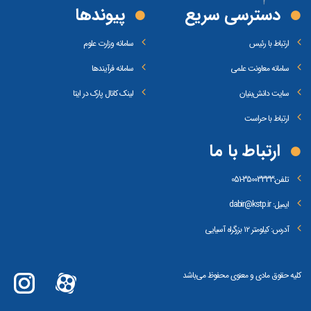
دسترسی سریع
پیوند‌ها
ارتباط با رئیس
سامانه وزارت علوم
سامانه معاونت علمی
سامانه فرآیندها
سایت دانش‌بنیان
لینک کانال پارک در ایتا
ارتباط با حراست
ارتباط با ما
تلفن:
35003333-051
ایمیل: dabir@kstp.ir
آدرس: کیلومتر ۱۲ بزرگراه آسیایی
کلیه حقوق مادی و معنوی محفوظ می‌باشد