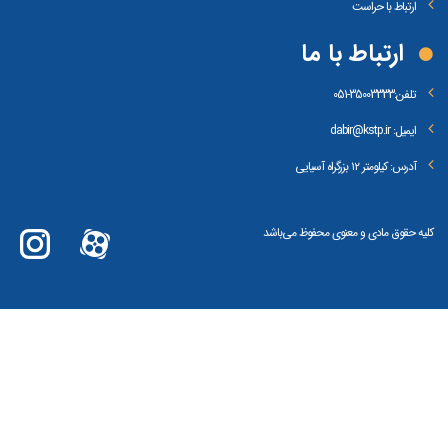
ارتباط با حراست
ارتباط با ما
تلفن:
35003333-051
ایمیل: dabir@kstp.ir
آدرس: کیلومتر ۱۲ بزرگراه آسیایی
کلیه حقوق مادی و معنوی محفوظ می‌باشد