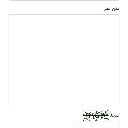
متن نظر:
کپچا: