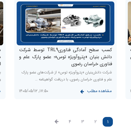
کسب سطح آمادگی فناوریTRL9 توسط شرکت
د
دانش بنیان «پتروآویژه‌‌ توس»؛ عضو پارک علم و
د
فناوری خراسان رضوی
ا
شرکت دانش‌بنیان «پتروآویژه توس» از شرکت‌های عضو پارک
ب
علم و فناوری خراسان رضوی، با دریافت گواهینامه …
و ا
مشاهده مطلب
م
۱۷:۵۰, ۱۴۰۵/۰۵/۱۲
۴
۳
۲
۱