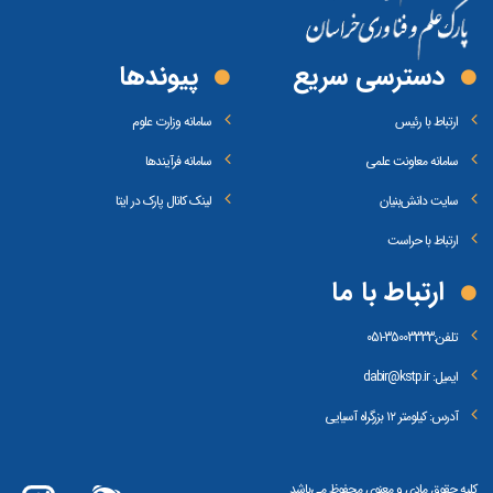
دسترسی سریع
پیوند‌ها
ارتباط با رئیس
سامانه وزارت علوم
سامانه معاونت علمی
سامانه فرآیندها
سایت دانش‌بنیان
لینک کانال پارک در ایتا
ارتباط با حراست
ارتباط با ما
تلفن:
35003333-051
ایمیل: dabir@kstp.ir
آدرس: کیلومتر ۱۲ بزرگراه آسیایی
کلیه حقوق مادی و معنوی محفوظ می‌باشد