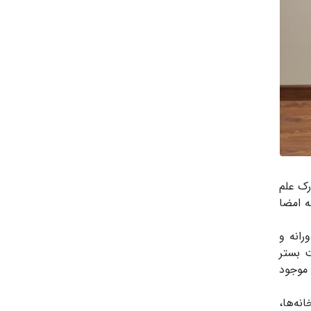
رک علم
 امضا
انه و
ت بستر
 موجود
 گلخانه‌ها،