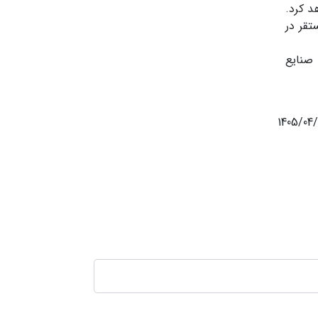
د کرد.
تقر در
 صنایع