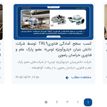
کسب سطح آمادگی فناوریTRL9 توسط شرکت
د
دانش بنیان «پتروآویژه‌‌ توس»؛ عضو پارک علم و
د
فناوری خراسان رضوی
ا
شرکت دانش‌بنیان «پتروآویژه توس» از شرکت‌های عضو پارک
ب
علم و فناوری خراسان رضوی، با دریافت گواهینامه …
و ا
مشاهده مطلب
م
۱۷:۵۰, ۱۴۰۵/۰۵/۱۲
۴
۳
۲
۱